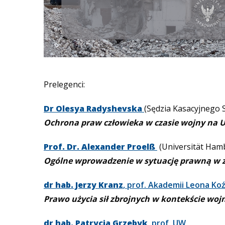
Prelegenci:
Dr Olesya Radyshevska
(Sędzia Kasacyjnego 
Ochrona praw człowieka w czasie wojny na U
Prof. Dr. Alexander Proelß
(Universität Ham
Ogólne wprowadzenie w sytuację prawną w z
dr hab. Jerzy Kranz
, prof. Akademii Leona Ko
Prawo użycia sił zbrojnych w kontekście woj
dr hab. Patrycja Grzebyk
, prof. UW