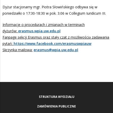
Dyżur stacjonarny mgr. Piotra Słowińskiego odbywa się w
poniedziałki o 17:30-18:30 w pok. 3.06 w Collegium Iuridicum III.
Informacje o procedurach i zmianach w terminach
dyżurów:
erasmus.wpia.uw.edu.pl
Fanpage sekcji Erasmus oraz stały czat z możliwością zadawania
pytań:
https://www.facebook.com/erasmuswpiauw
Skrzynka mailowa:
erasmus@wpia.uw.edu.pl
STRUKTURA WYDZIAŁU
ZAMÓWIENIA PUBLICZNE