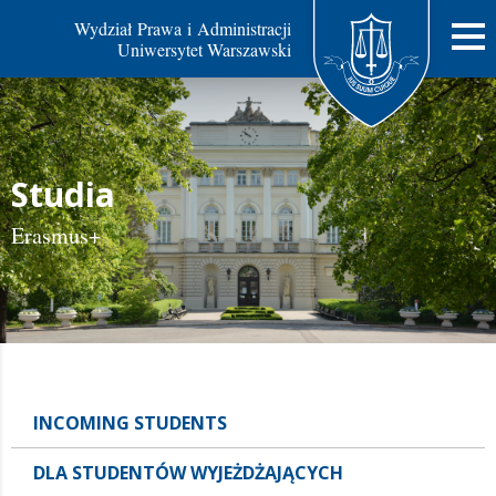
Wydział Prawa i Administracji
Uniwersytet Warszawski
Studia
Erasmus+
INCOMING STUDENTS
DLA STUDENTÓW WYJEŻDŻAJĄCYCH