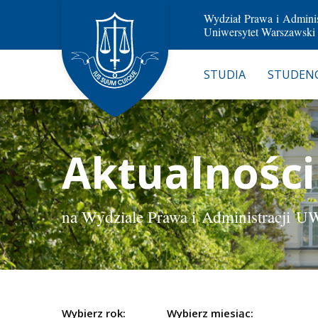
Wydział Prawa i Adminis
Uniwersytet Warszawski
STUDIA
STUDENC
Aktualności
na Wydziale Prawa i Administracji U
Wybierz rok:
Wybierz miesiąc: