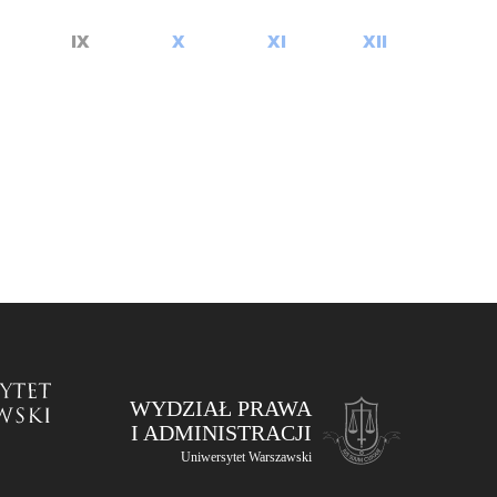
IX
X
XI
XII
WYDZIAŁ PRAWA
I ADMINISTRACJI
Uniwersytet Warszawski