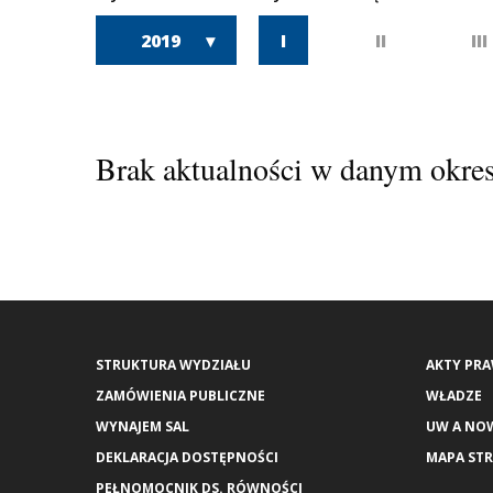
2019
I
II
III
Brak aktualności w danym okres
STRUKTURA WYDZIAŁU
AKTY PR
ZAMÓWIENIA PUBLICZNE
WŁADZE
WYNAJEM SAL
UW A NO
DEKLARACJA DOSTĘPNOŚCI
MAPA ST
PEŁNOMOCNIK DS. RÓWNOŚCI