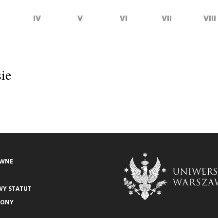
IV
V
VI
VII
VIII
ie
AWNE
WY STATUT
RONY