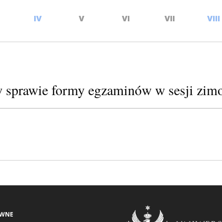
IV
V
VI
VII
VIII
w sprawie formy egzaminów w sesji zim
AWNE