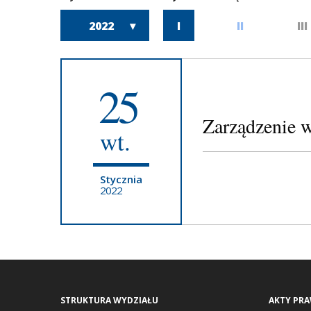
2022
I
II
III
25
Zarządzenie 
wt.
Stycznia
2022
STRUKTURA WYDZIAŁU
AKTY PR