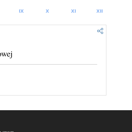
IX
X
XI
XII
owej