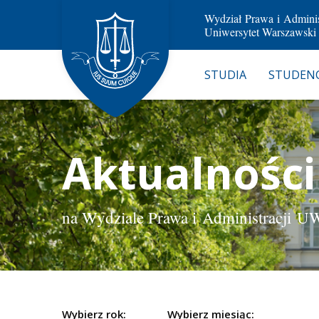
Wydział Prawa i Adminis
Uniwersytet Warszawski
STUDIA
STUDENC
Aktualności
na Wydziale Prawa i Administracji U
Wybierz rok:
Wybierz miesiąc: